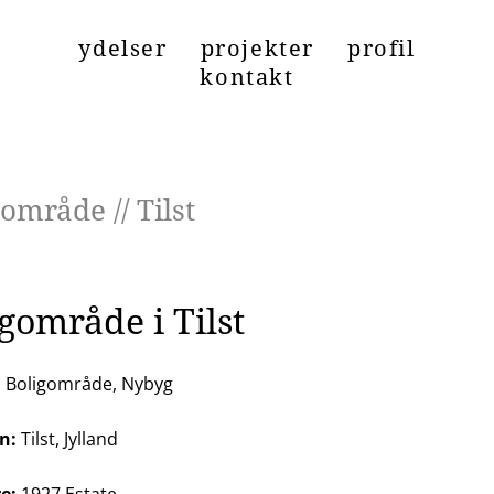
ydelser
projekter
profil
kontakt
område // Tilst
PÅ LAGER
gområde i Tilst
:
Boligområde, Nybyg
n:
Tilst, Jylland