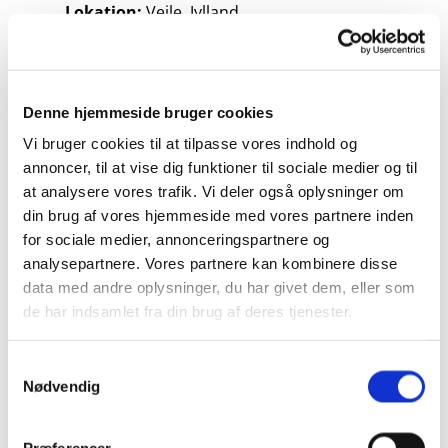
Lokation:
Vejle, Jylland
Bygherre:
REKA GROUP
Omfang:
3950 kvm
Denne hjemmeside bruger cookies
Vi bruger cookies til at tilpasse vores indhold og
Status:
Realiseret 2023
annoncer, til at vise dig funktioner til sociale medier og til
at analysere vores trafik. Vi deler også oplysninger om
Samarbejdspartmere:
REKA Group A/S, Oluf
din brug af vores hjemmeside med vores partnere inden
Jørgensen A/s, K.G. Hansen
for sociale medier, annonceringspartnere og
analysepartnere. Vores partnere kan kombinere disse
data med andre oplysninger, du har givet dem, eller som
Fjordrækkerne er placeret i et naturskønt
de har indsamlet fra din brug af deres tjenester.
område i Bredballe, lige uden for Vejle, på en
sydvendt skråning, der giver en enestående
Samtykkevalg
udsigt over Vejle Fjord. De 24 unikke 2-planshuse
Nødvendig
er på mellem 150-170 m², med et grundareal på
300-400 m², og er placeret i to rækker, enten
Præferencer