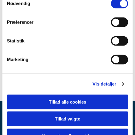
Lokation:
Egtved, Jylland
Nødvendig
Bygherre
: Jørgen Lund Frederiksen A/S
Præferencer
Omfang
: 620 kvm
Statistik
Status:
2024
Marketing
Samarbejdspartmere:
Hansen Ingeniører ApS,
Grubbe Ingeniørrådgivning ApS
Vis detaljer
Tillad alle cookies
Tillad valgte