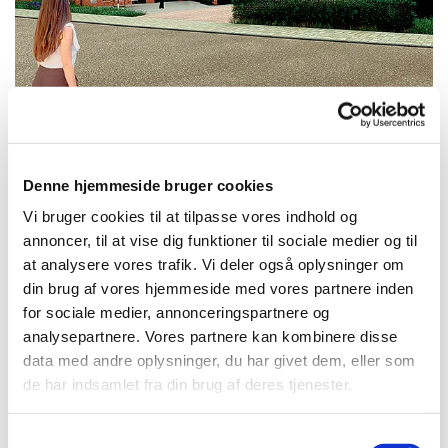
Denne hjemmeside bruger cookies
Vi bruger cookies til at tilpasse vores indhold og
annoncer, til at vise dig funktioner til sociale medier og til
at analysere vores trafik. Vi deler også oplysninger om
Lejligheder // Egtved
din brug af vores hjemmeside med vores partnere inden
PÅ LAGER
for sociale medier, annonceringspartnere og
analysepartnere. Vores partnere kan kombinere disse
Lejligheder i Egtved
data med andre oplysninger, du har givet dem, eller som
de har indsamlet fra din brug af deres tjenester.
Projekt:
Rækkehuse, Nybyg
Samtykkevalg